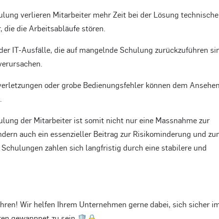
ulung verlieren Mitarbeiter mehr Zeit bei der Lösung technische
 die die Arbeitsabläufe stören.
 oder IT-Ausfälle, die auf mangelnde Schulung zurückzuführen si
 verursachen.
sverletzungen oder grobe Bedienungsfehler können dem Ansehe
.
ung der Mitarbeiter ist somit nicht nur eine Massnahme zur
ondern auch ein essenzieller Beitrag zur Risikominderung und z
Schulungen zahlen sich langfristig durch eine stabilere und
ahren! Wir helfen Ihrem Unternehmen gerne dabei, sich sicher i
ren gewappnet zu sein 🛡️
🔒