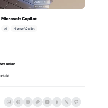
Microsoft Copilot
AI
MicrosoftCopilot
ber aclue
ontakt