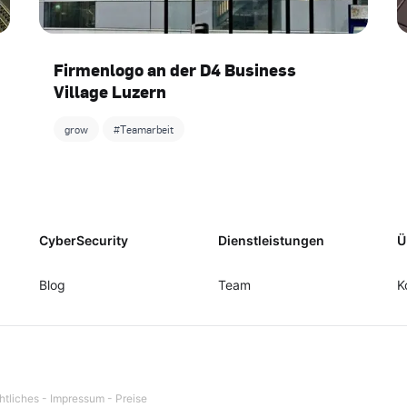
Firmenlogo an der D4 Business
Village Luzern
grow
#Teamarbeit
CyberSecurity
Dienstleistungen
Ü
Blog
Team
K
htliches
-
Impressum
-
Preise