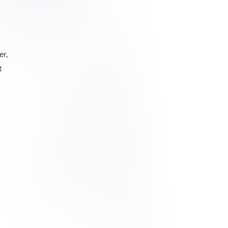
er,
t