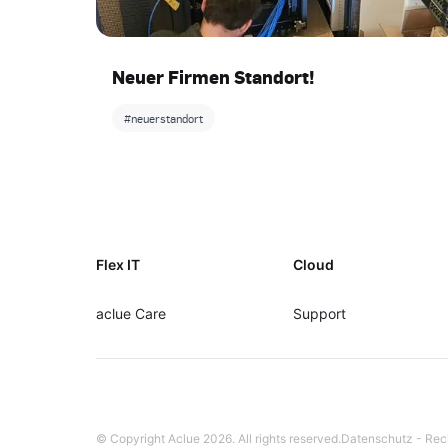
Neuer Firmen Standort!
#neuerstandort
Footer
Flex IT
Cloud
aclue Care
Support
© Copyright Aclue
2026
. All rights reserved.
Datenschutz
-
Rec