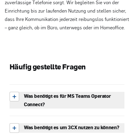
zuverlässige Telefonie sorgt. Wir begleiten Sie von der
Einrichtung bis zur laufenden Nutzung und stellen sicher,
dass Ihre Kommunikation jederzeit reibungslos funktioniert
– ganz gleich, ob im Büro, unterwegs oder im Homeoffice.
H
ä
u
f
i
g
g
e
s
t
e
l
l
t
e
F
r
a
g
e
n
Was benötigt es für MS Teams Operator
Connect?
Was benötigt es um 3CX nutzen zu können?