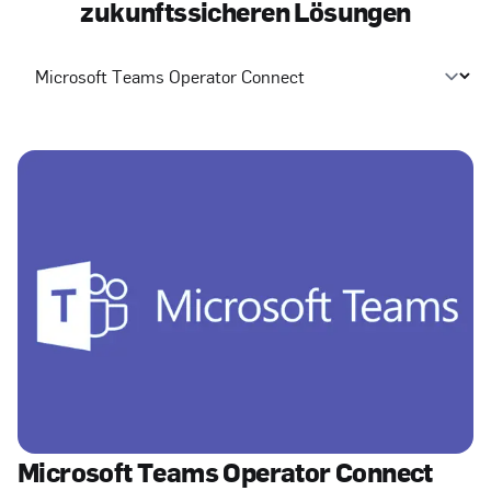
z
u
k
u
n
f
t
s
s
i
c
h
e
r
e
n
L
ö
s
u
n
g
e
n
Select a tab
Microsoft Teams Operator Connect