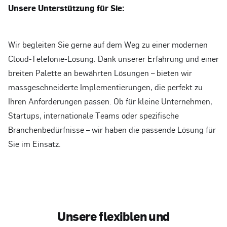
Unsere Unterstützung für Sie:
Wir begleiten Sie gerne auf dem Weg zu einer modernen
Cloud-Telefonie-Lösung. Dank unserer Erfahrung und einer
breiten Palette an bewährten Lösungen – bieten wir
massgeschneiderte Implementierungen, die perfekt zu
Ihren Anforderungen passen. Ob für kleine Unternehmen,
Startups, internationale Teams oder spezifische
Branchenbedürfnisse – wir haben die passende Lösung für
Sie im Einsatz.
U
n
s
e
r
e
f
l
e
x
i
b
l
e
n
u
n
d