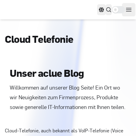
Use settin
Sprachen
Men
Cloud Telefonie
U
n
s
e
r
a
c
l
u
e
B
l
o
g
Willkommen auf unserer Blog Seite! Ein Ort wo
wir Neuigkeiten zum Firmenprozess, Produkte
sowie generelle IT-Informationen mit Ihnen teilen.
Cloud-Telefonie, auch bekannt als VoIP-Telefonie (Voice