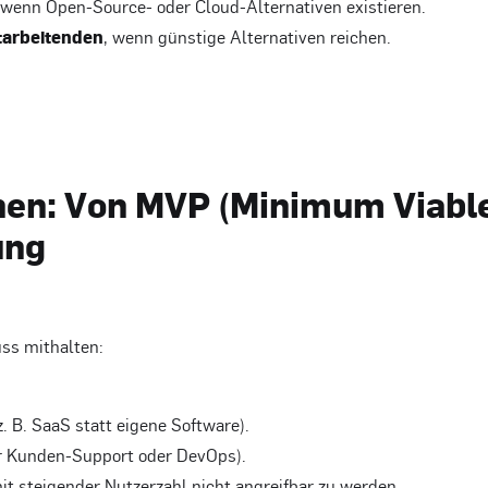
 wenn Open-Source- oder Cloud-Alternativen existieren.
tarbeitenden
, wenn günstige Alternativen reichen.
nen: Von MVP (Minimum Viabl
ung
uss mithalten:
z. B. SaaS statt eigene Software).
ür Kunden-Support oder DevOps).
it steigender Nutzerzahl nicht angreifbar zu werden.