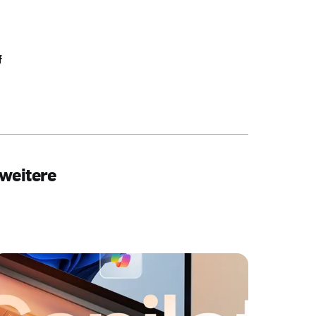
f
 weitere