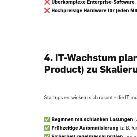
❌
Überkomplexe Enterprise-Software
,
❌
Hochpreisige Hardware für jeden Mi
4. IT-Wachstum pla
Product) zu Skalier
Startups entwickeln sich rasant – die IT m
✅
Beginnen mit schlanken Lösungen
(
✅
Frühzeitige Automatisierung
(z. B. f
✅
Sicherheit regelmässig prüfen
, um m