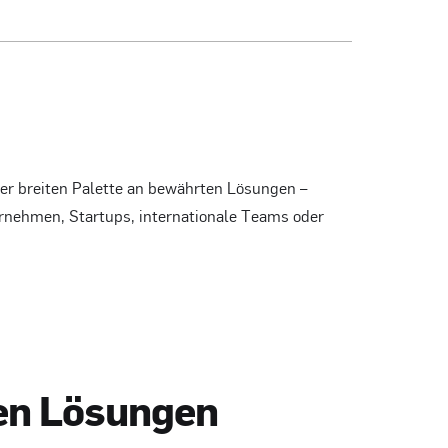
er breiten Palette an bewährten Lösungen –
ernehmen, Startups, internationale Teams oder
e
n
L
ö
s
u
n
g
e
n