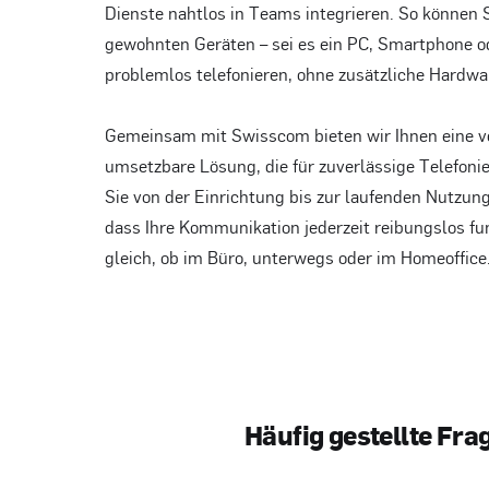
Dienste nahtlos in Teams integrieren. So können S
gewohnten Geräten – sei es ein PC, Smartphone od
problemlos telefonieren, ohne zusätzliche Hardwa
Gemeinsam mit Swisscom bieten wir Ihnen eine vo
umsetzbare Lösung, die für zuverlässige Telefonie
Sie von der Einrichtung bis zur laufenden Nutzung
dass Ihre Kommunikation jederzeit reibungslos fun
gleich, ob im Büro, unterwegs oder im Homeoffice
H
ä
u
f
i
g
g
e
s
t
e
l
l
t
e
F
r
a