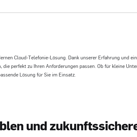
dernen Cloud-Telefonie-Lösung. Dank unserer Erfahrung und ein
 die perfekt zu Ihren Anforderungen passen. Ob für kleine Unt
passende Lösung für Sie im Einsatz.
b
l
e
n
u
n
d
z
u
k
u
n
f
t
s
s
i
c
h
e
r