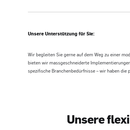
Unsere Unterstützung für Sie:
Wir begleiten Sie gerne auf dem Weg zu einer mo
bieten wir massgeschneiderte Implementierungen,
spezifische Branchenbedürfnisse – wir haben die 
U
n
s
e
r
e
f
l
e
x
i